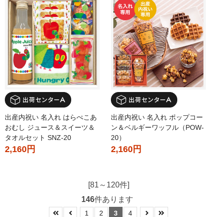
出産内祝い 名入れ はらぺこあ
出産内祝い 名入れ ポップコー
おむし ジュース＆スイーツ＆
ン＆ベルギーワッフル（POW-
タオルセット SNZ-20
20）
2,160円
2,160円
[81～120件]
146
件あります
1
2
3
4