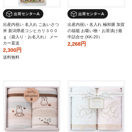
出産内祝い 名入れ ごあいさつ
出産内祝い 名入れ 極和膳 加賀
米 新潟県産コシヒカリ３００
の福籠 お吸い物・お茶漬け最
ｇ（袋入り・お名入れ） メー
中詰合せ (KK-20）
カー直送
2,268円
2,300円
送料無料