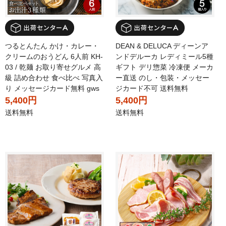
つるとんたん かけ・カレー・
DEAN & DELUCA ディーンア
クリームのおうどん 6人前 KH-
ンドデルーカ レディミール5種
03 / 乾麺 お取り寄せグルメ 高
ギフト デリ惣菜 冷凍便 メーカ
級 詰め合わせ 食べ比べ 写真入
ー直送 のし・包装・メッセー
り メッセージカード無料 gws
ジカード不可 送料無料
5,400円
5,400円
送料無料
送料無料