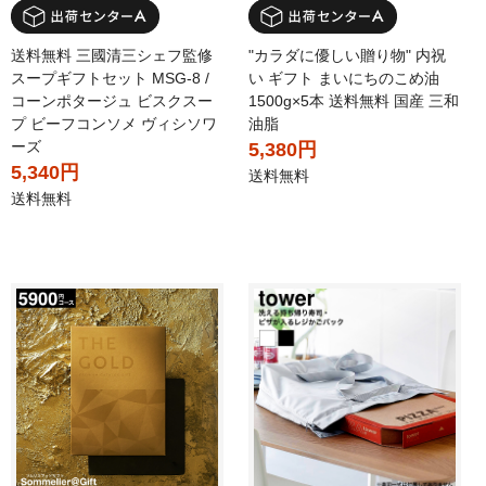
送料無料 三國清三シェフ監修
"カラダに優しい贈り物" 内祝
スープギフトセット MSG-8 /
い ギフト まいにちのこめ油
コーンポタージュ ビスクスー
1500g×5本 送料無料 国産 三和
プ ビーフコンソメ ヴィシソワ
油脂
ーズ
5,380円
5,340円
送料無料
送料無料