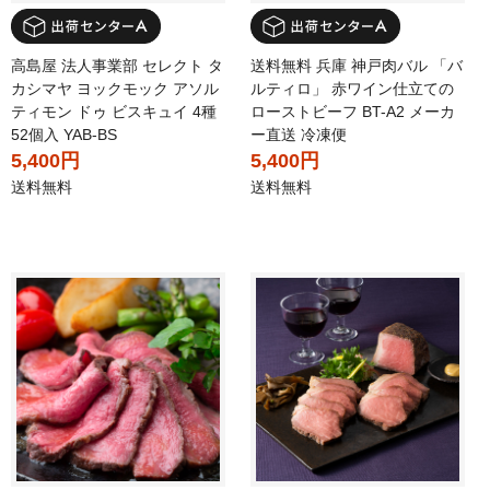
高島屋 法人事業部 セレクト タ
送料無料 兵庫 神戸肉バル 「バ
カシマヤ ヨックモック アソル
ルティロ」 赤ワイン仕立ての
ティモン ドゥ ビスキュイ 4種
ローストビーフ BT-A2 メーカ
52個入 YAB-BS
ー直送 冷凍便
5,400円
5,400円
送料無料
送料無料