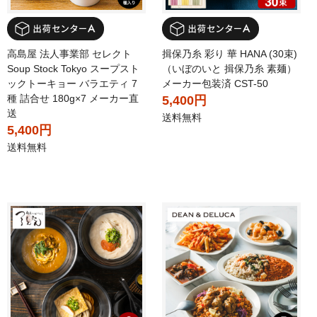
高島屋 法人事業部 セレクト
揖保乃糸 彩り 華 HANA (30束)
Soup Stock Tokyo スープスト
（いぼのいと 揖保乃糸 素麺）
ックトーキョー バラエティ 7
メーカー包装済 CST-50
種 詰合せ 180g×7 メーカー直
5,400円
送
送料無料
5,400円
送料無料