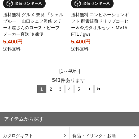
送料無料 グルメ 奈良 「シェル
送料無料 コンビネーションギ
ブルー」 山口シェフ監修 ステ
フト 酵素焙煎ドリップコーヒ
ーキ屋さんのローストビーフ
ー＆今治タオルセット MV15-
メーカー直送 冷凍便
FT1 / gws
5,400円
5,400円
送料無料
送料無料
[1～40件]
543
件あります
1
2
3
4
5
アイテムから探す
カタログギフト
食品・ドリンク・お酒