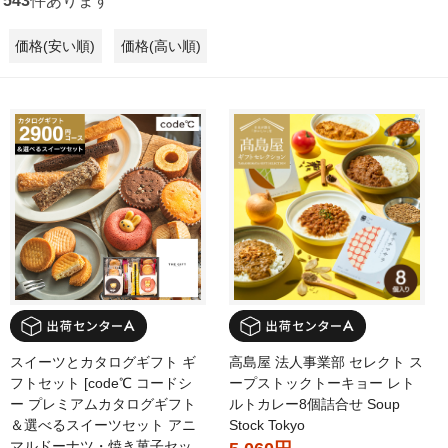
543
件あります
価格(安い順)
価格(高い順)
スイーツとカタログギフト ギ
高島屋 法人事業部 セレクト ス
フトセット [code℃ コードシ
ープストックトーキョー レト
ー プレミアムカタログギフト
ルトカレー8個詰合せ Soup
＆選べるスイーツセット アニ
Stock Tokyo
マルドーナツ・焼き菓子セッ