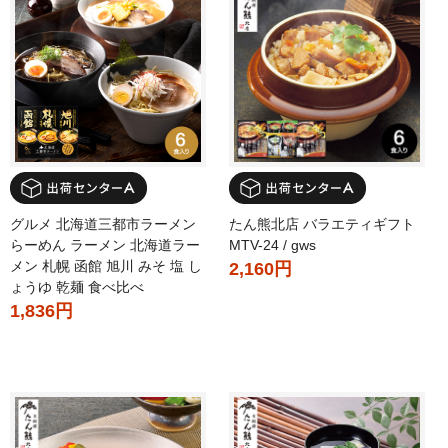
グルメ 北海道三都市ラーメン
たん熊北店 バラエティギフト
らーめん ラーメン 北海道ラー
MTV-24 / gws
メン 札幌 函館 旭川 みそ 塩 し
2,160円
ょうゆ 乾麺 食べ比べ
1,836円