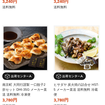
3,240円
3,240円
送料無料
送料無料
南京町 大同行謹製 一口餃子2
ヒサダヤ 炭火焼の詰合せ HST-
折セット DHI-35G メーカー直
5 メーカー直送 送料無料 冷蔵
送 送料無料 冷凍便
便
3,780円
3,780円