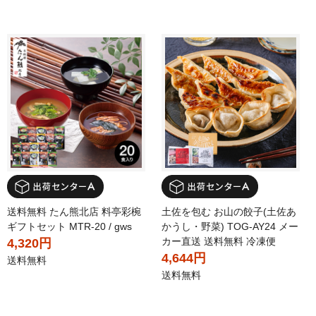
送料無料 たん熊北店 料亭彩椀
土佐を包む お山の餃子(土佐あ
ギフトセット MTR-20 / gws
かうし・野菜) TOG-AY24 メー
カー直送 送料無料 冷凍便
4,320円
4,644円
送料無料
送料無料