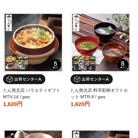
たん熊北店 バラエティギフト
たん熊北店 料亭彩椀ギフトセ
MTV-14 / gws
ット MTR-8 / gws
1,620円
1,620円