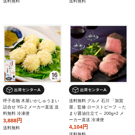
送料無料
送料無料
呼子名物 木屋いかしゅうまい
送料無料 グルメ 石川 「加賀
詰合せ YG-2 メーカー直送 送
屋」監修 ローストビーフ ～た
料無料 冷凍便
まり醤油仕立て～ 200g×2 メ
ーカー直送 冷凍便
3,888円
4,104円
送料無料
送料無料