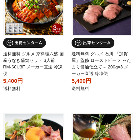
送料無料 グルメ 京料理六盛 国
送料無料 グルメ 石川 「加賀
産うなぎ蒲焼セット 3人前
屋」監修 ローストビーフ ～た
RM-60U3F メーカー直送 冷凍
まり醤油仕立て～ 200g×3 メ
便
ーカー直送 冷凍便
5,400円
5,400円
送料無料
送料無料