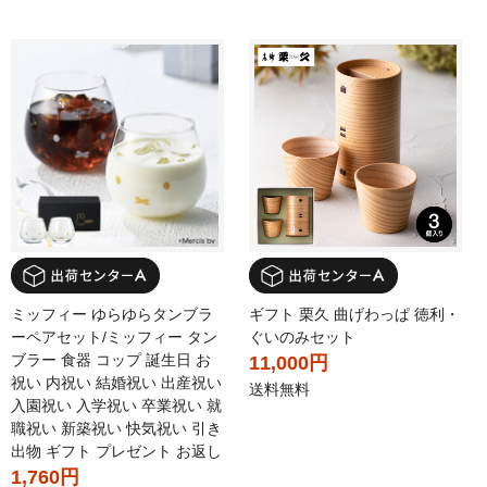
ミッフィー ゆらゆらタンブラ
ギフト 栗久 曲げわっぱ 徳利・
ーペアセット/ミッフィー タン
ぐいのみセット
ブラー 食器 コップ 誕生日 お
11,000円
祝い 内祝い 結婚祝い 出産祝い
送料無料
入園祝い 入学祝い 卒業祝い 就
職祝い 新築祝い 快気祝い 引き
出物 ギフト プレゼント お返し
1,760円