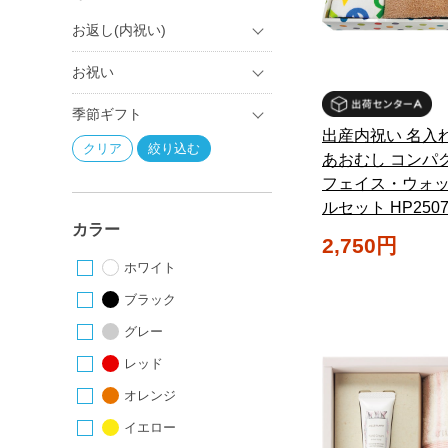
お返し(内祝い)
お祝い
季節ギフト
出産内祝い 名入
あおむし コンパ
フェイス・ウォ
ルセット HP2507
カラー
2,750円
ホワイト
ブラック
グレー
レッド
オレンジ
イエロー