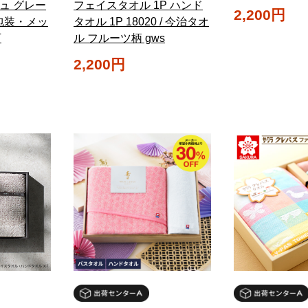
ュ グレー
フェイスタオル 1P ハンド
2,200円
包装・メッ
タオル 1P 18020 / 今治タオ
可
ル フルーツ柄 gws
2,200円