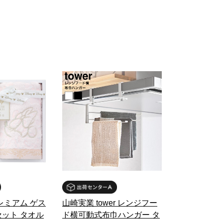
レミアム ゲス
山崎実業 tower レンジフー
ット タオル
ド横可動式布巾ハンガー タ