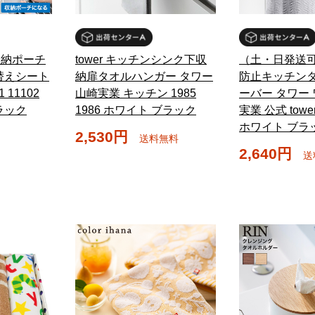
 収納ポーチ
tower キッチンシンク下収
（土・日発送可
替えシート
納扉タオルハンガー タワー
防止キッチン
 11102
山崎実業 キッチン 1985
ーバー タワー 
ラック
1986 ホワイト ブラック
実業 公式 tower
ホワイト ブラ
2,530円
送料無料
2,640円
送