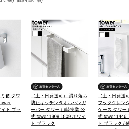
安い順)
価格(高い順)
ミ箱 タワ
（土・日発送可） 滑り落ち
（土・日発送可
ower
防止キッチンタオルハンガ
フッククレン
ホワイト ブラ
ーバー タワー 山崎実業 公
ケース タワー 
式 tower 1808 1809 ホワイ
式 tower 144
ト ブラック
ト ブラック /