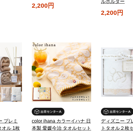
ルホルダー
2,200円
2,200円
ー プレミ
color ihana カラーイハナ 日
ディズニー プ
オル 1枚
本製 愛媛今治 タオルセット
トタオル２枚セ