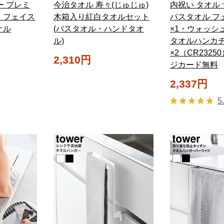
ー プレミ
今治タオル 寿々(じゅじゅ)
内祝い タオル 
 フェイス
木箱入り紅白タオルセット
パスタオル フ
オル
(バスタオル・ハンドタオ
×1・ウォッシ
ル)
タオルハンカ
×2（CR2325
2,310円
ジカード無料
2,337円
5