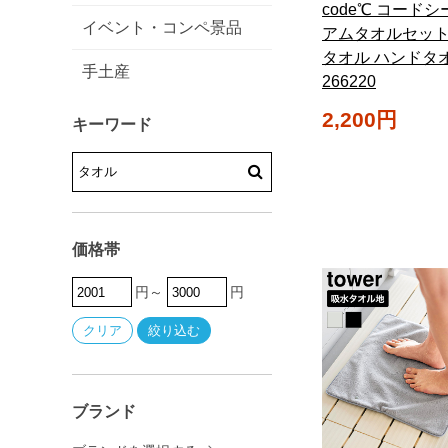
code℃ コードシ
イベント・コンペ景品
アムタオルセット
タオル ハンドタ
手土産
266220
2,200円
キーワード
価格帯
円～
円
ブランド