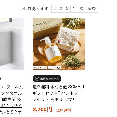
145
件あります
1
2
3
4
次
最後
） フィルム
送料無料 木村石鹸 SOMALI
ジングタオル
ギフトセットF ハンドソー
山崎実業 公
プセット そまり ソマリ
6 1447 ホワイ
2,200円
送料無料
 使い捨てタオ