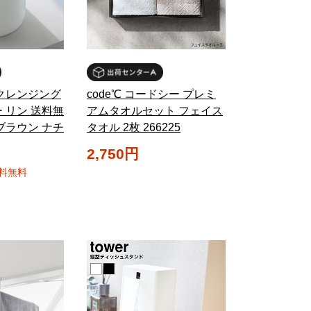
 クレンジング
code℃ コードシー プレミ
 リン 送料無
アムタオルセット フェイス
4 ブラウン ナチ
タオル 2枚 266225
2,750円
料無料