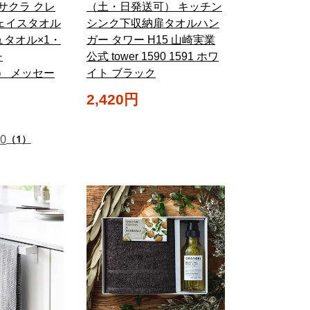
サクラ クレ
（土・日発送可） キッチン
ェイスタオル
シンク下収納扉タオルハン
ュタオル×1・
ガー タワー H15 山崎実業
チ
公式 tower 1590 1591 ホワ
0） メッセー
イト ブラック
2,420円
.0
（1）