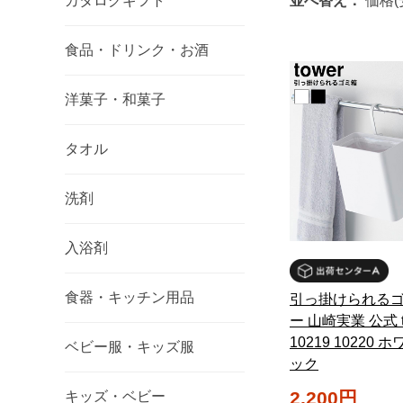
カタログギフト
並べ替え：
価格(
食品・ドリンク・お酒
洋菓子・和菓子
タオル
洗剤
入浴剤
食器・キッチン用品
引っ掛けられるゴ
ー 山崎実業 公式 t
10219 10220 
ベビー服・キッズ服
ック
2,200円
キッズ・ベビー