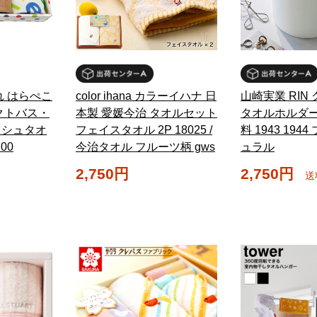
れ はらぺこ
color ihana カラーイハナ 日
山崎実業 RIN
クトバス・
本製 愛媛今治 タオルセット
タオルホルダー
ッシュタオ
フェイスタオル 2P 18025 /
料 1943 194
00
今治タオル フルーツ柄 gws
ュラル
2,750円
2,750円
送