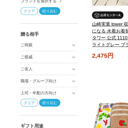
ブランドを選択する
山崎実業 tower
になる 水着お着
贈る相手
タワー 公式 11101
ライトグレー ブ
ご両親
2,475円
ご親戚
ご友人
職場・グループ向け
上司・年配の方向け
ギフト用途